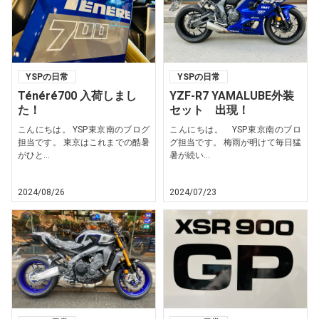
YSPの日常
YSPの日常
Ténéré700 入荷しまし
YZF-R7 YAMALUBE外装
た！
セット 出現！
こんにちは。 YSP東京南のブログ
こんにちは。 YSP東京南のブロ
担当です。 東京はこれまでの酷暑
グ担当です。 梅雨が明けて毎日猛
がひと...
暑が続い...
2024/08/26
2024/07/23