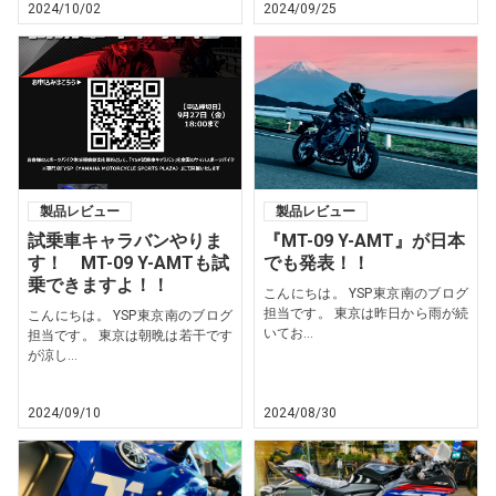
2024/10/02
2024/09/25
製品レビュー
製品レビュー
試乗車キャラバンやりま
『MT-09 Y-AMT』が日本
す！ MT-09 Y-AMTも試
でも発表！！
乗できますよ！！
こんにちは。 YSP東京南のブログ
担当です。 東京は昨日から雨が続
こんにちは。 YSP東京南のブログ
いてお...
担当です。 東京は朝晩は若干です
が涼し...
2024/09/10
2024/08/30