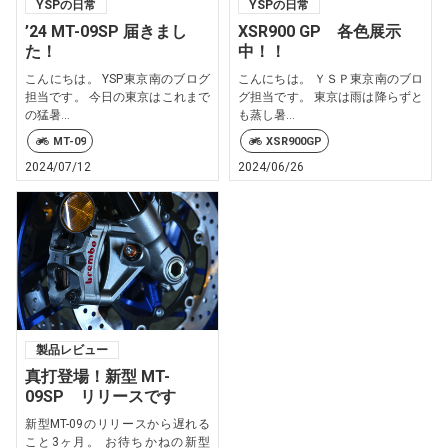
YSPの日常
YSPの日常
’24 MT-09SP 届きまし
XSR900 GP 各色展示
た！
中！！
こんにちは。 YSP東京南のブログ
こんにちは。 ＹＳＰ東京南のブロ
担当です。 今日の東京はこれまで
グ担当です。 東京は雨は降らずと
の猛暑...
も蒸し暑...
MT-09
XSR900GP
2024/07/12
2024/06/26
製品レビュー
真打登場！新型 MT-
09SP リリースです
新型MT-09のリリースから遅れる
こと3ヶ月。 お待ちかねの新型