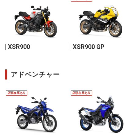
XSR900
XSR900 GP
アドベンチャー
店頭在庫あり
店頭在庫あり