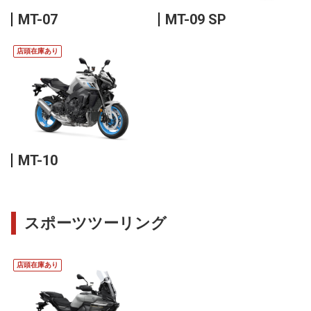
MT-07
MT-09 SP
店頭在庫あり
MT-10
スポーツツーリング
店頭在庫あり